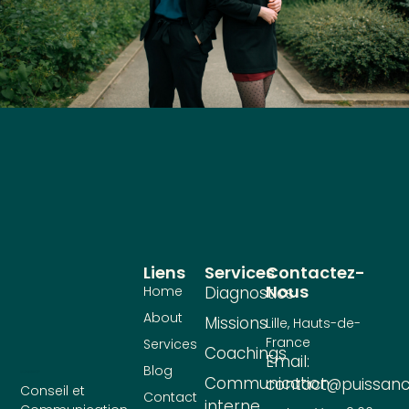
Liens
Services
Contactez-
Nous
Home
Diagnostics
About
Missions
Lille, Hauts-de-
France
Services
Coachings
Email:
Blog
Communication
contact@puissanc
Conseil et
Contact
interne