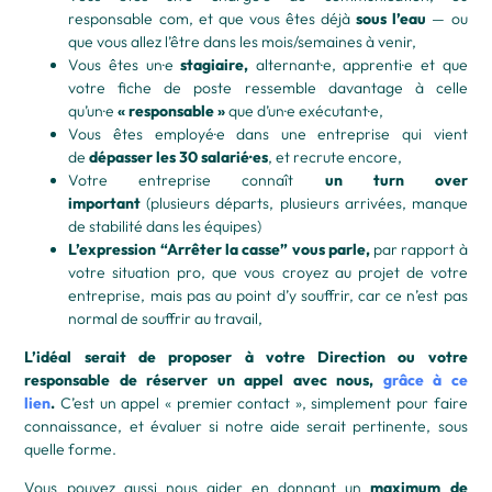
responsable com, et que vous êtes déjà
sous l’eau
— ou
que vous allez l’être dans les mois/semaines à venir,
Vous êtes un·e
stagiaire,
alternant·e, apprenti·e et que
votre fiche de poste ressemble davantage à celle
qu’un·e
« responsable »
que d’un·e exécutant·e,
Vous êtes employé·e dans une entreprise qui vient
de
dépasser les 30 salarié·es
, et recrute encore,
Votre entreprise connaît
un turn over
important
(plusieurs départs, plusieurs arrivées, manque
de stabilité dans les équipes)
L’expression “Arrêter la casse” vous parle,
par rapport à
votre situation pro, que vous croyez au projet de votre
entreprise, mais pas au point d’y souffrir, car ce n’est pas
normal de souffrir au travail,
L’idéal serait de proposer à votre Direction ou votre
responsable de réserver un appel avec nous,
grâce à ce
lien
.
C’est un appel « premier contact », simplement pour faire
connaissance, et évaluer si notre aide serait pertinente, sous
quelle forme.
Vous pouvez aussi nous aider en donnant un
maximum de