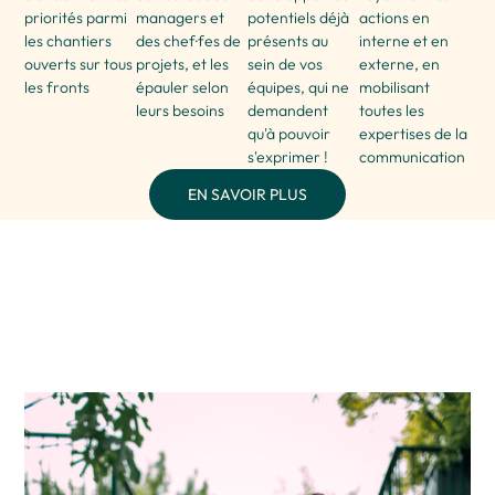
priorités parmi
managers et
potentiels déjà
actions en
les chantiers
des chef·fes de
présents au
interne et en
ouverts sur tous
projets, et les
sein de vos
externe, en
les fronts
épauler selon
équipes, qui ne
mobilisant
leurs besoins
demandent
toutes les
qu'à pouvoir
expertises de la
s'exprimer !
communication
EN SAVOIR PLUS